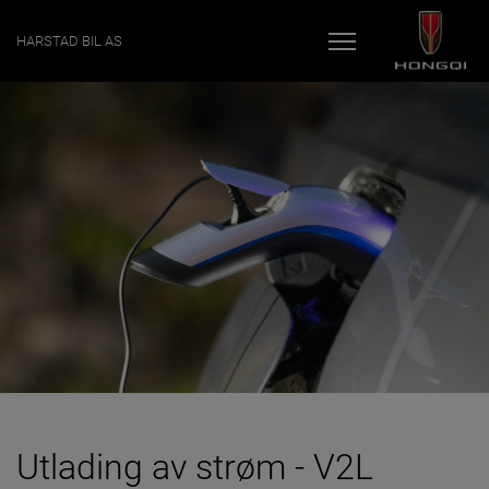
HARSTAD BIL AS
BILER
KAMPANJER
VERKSTED
TIPS OG RÅD
BRUKTBILER
FOR EIERE
KONTAKT
MIN BIL
Utlading av strøm - V2L